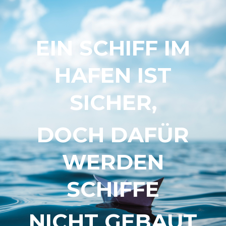
EIN SCHIFF IM
HAFEN IST
SICHER,
DOCH DAFÜR
WERDEN
SCHIFFE
NICHT GEBAUT